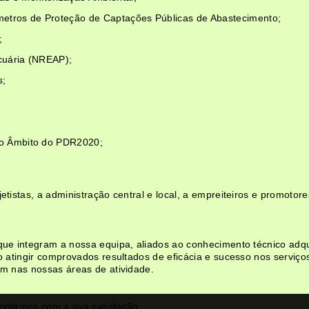
metros de Proteção de Captações Públicas de Abastecimento;
;
cuária (NREAP);
s;
no Âmbito do PDR2020;
tistas, a administração central e local, a empreiteiros e promotore
que integram a nossa equipa, aliados ao conhecimento técnico adq
o atingir comprovados resultados de eficácia e sucesso nos serviç
am nas nossas áreas de atividade.
ontamos com a sua satisfação.