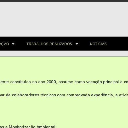
AÇÃO
TRABALHOS REALIZADOS
NOTÍCIAS
lmente constituída no ano 2000, assume como vocação principal a c
inar de colaboradores técnicos com comprovada experiência, a ati
;
;
 e Monitorização Ambiental;