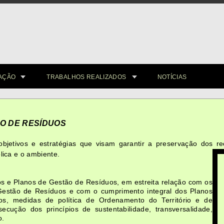
AÇÃO
TRABALHOS REALIZADOS
NOTÍCIAS
O DE RESÍDUOS
bjetivos e estratégias que visam garantir a preservação dos r
lica e o ambiente.
dos e Planos de Gestão de Resíduos, em estreita relação com os
Gestão de Resíduos e com o cumprimento integral dos Planos
os, medidas de política de Ordenamento do Território e de
cução dos princípios de sustentabilidade, transversalidade,
o.